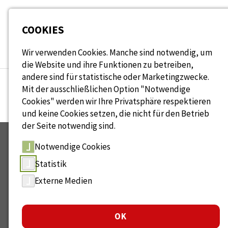
Seitenbereiche:
COOKIES
Wir verwenden Cookies. Manche sind notwendig, um
die Website und ihre Funktionen zu betreiben,
andere sind für statistische oder Marketingzwecke.
Mit der ausschließlichen Option "Notwendige
Cookies" werden wir Ihre Privatsphäre respektieren
und keine Cookies setzen, die nicht für den Betrieb
der Seite notwendig sind.
Notwendige Cookies
Statistik
Externe Medien
Das
WAGE-Netzwerk
ist Ihre Ansprechstelle für
Generationenmanagement und altersgerechtes Arbeiten.
OK
Gemeinsam gestalten wir die Zukunft der Arbeit.