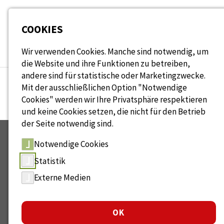
Seitenbereiche:
COOKIES
Wir verwenden Cookies. Manche sind notwendig, um
die Website und ihre Funktionen zu betreiben,
andere sind für statistische oder Marketingzwecke.
Mit der ausschließlichen Option "Notwendige
Cookies" werden wir Ihre Privatsphäre respektieren
und keine Cookies setzen, die nicht für den Betrieb
der Seite notwendig sind.
Notwendige Cookies
Statistik
Externe Medien
Das
WAGE-Netzwerk
ist Ihre Ansprechstelle für
Generationenmanagement und altersgerechtes Arbeiten.
OK
Gemeinsam gestalten wir die Zukunft der Arbeit.