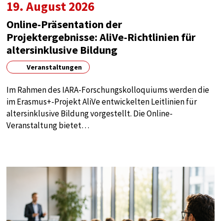
19. August 2026
Google
Online-Präsentation der
Zweck:
google maps
Projektergebnisse: AliVe-Richtlinien für
altersinklusive Bildung
Cookie Laufzeit:
1 year
Veranstaltungen
Im Rahmen des IARA-Forschungskolloquiums werden die
im Erasmus+-Projekt AliVe entwickelten Leitlinien für
altersinklusive Bildung vorgestellt. Die Online-
Veranstaltung bietet…