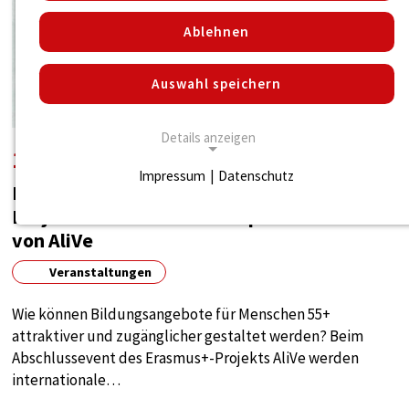
Ablehnen
Auswahl speichern
Details anzeigen
12. August 2026
Impressum
|
Datenschutz
Lebenslanges Lernen kennt kein Alter:
NOTWENDIGE COOKIES
Projektabschluss und Buchpräsentation
Notwendige Cookies ermöglichen die
von AliVe
grundlegend notwendigen Funktionen für den
Betrieb der Seite.
Veranstaltungen
Notwendige Cookies
Wie können Bildungsangebote für Menschen 55+
attraktiver und zugänglicher gestaltet werden? Beim
Name:
Abschlussevent des Erasmus+-Projekts AliVe werden
cookie_consent
internationale…
Zweck: