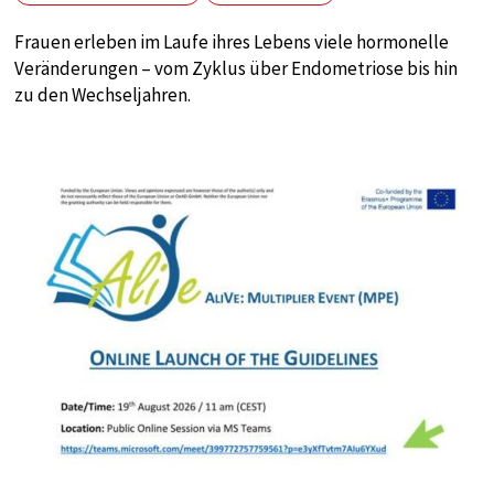
Anbieter:
Google
Frauen erleben im Laufe ihres Lebens viele hormonelle
Veränderungen – vom Zyklus über Endometriose bis hin
Zweck:
zu den Wechseljahren.
tag manager
Cookie Laufzeit:
1 year
EXTERNE MEDIEN
Notwendig, um Inhalte von externen Medien-
Plattformen anzuzeigen.
Externe Medien
Name:
google
Anbieter: