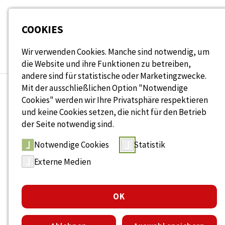
Seitenbereiche:
COOKIES
Wir verwenden Cookies. Manche sind notwendig, um
die Website und ihre Funktionen zu betreiben,
andere sind für statistische oder Marketingzwecke.
Mit der ausschließlichen Option "Notwendige
Cookies" werden wir Ihre Privatsphäre respektieren
und keine Cookies setzen, die nicht für den Betrieb
WISSENSDATENBANK
der Seite notwendig sind.
Wissen rund um Alter
Notwendige Cookies
Statistik
Externe Medien
Antworten, Ideen und Lösungen für generationengerec
Durchsuchen Sie unsere Sammlung aus Fachartikeln, Stud
OK
Suche