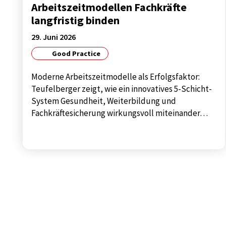
Arbeitszeitmodellen Fachkräfte
langfristig binden
EXTERNE MEDIEN
29. Juni 2026
Notwendig, um Inhalte von externen Medien-
Good Practice
Plattformen anzuzeigen.
Moderne Arbeitszeitmodelle als Erfolgsfaktor:
Externe Medien
Teufelberger zeigt, wie ein innovatives 5-Schicht-
System Gesundheit, Weiterbildung und
Name:
google
Fachkräftesicherung wirkungsvoll miteinander…
Anbieter:
Google
Zweck:
google maps
Cookie
1 year
Laufzeit: