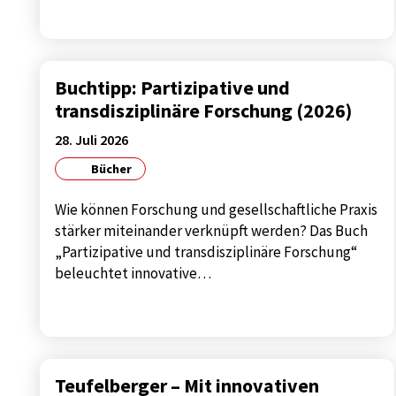
STATISTIK
Statistik Cookies sammeln anonyme
Buchtipp: Partizipative und
Informationen über das Nutzerverhalten. Diese
transdisziplinäre Forschung (2026)
Informationen helfen uns, das Verhalten unserer
28. Juli 2026
Nutzer auf unserer Webseite besser zu
verstehen.
Bücher
Wie können Forschung und gesellschaftliche Praxis
Analytics
stärker miteinander verknüpft werden? Das Buch
Name:
google_tagmanager
„Partizipative und transdisziplinäre Forschung“
beleuchtet innovative…
Anbieter:
Google
Zweck:
tag manager
Cookie
1 year
Laufzeit:
Teufelberger – Mit innovativen