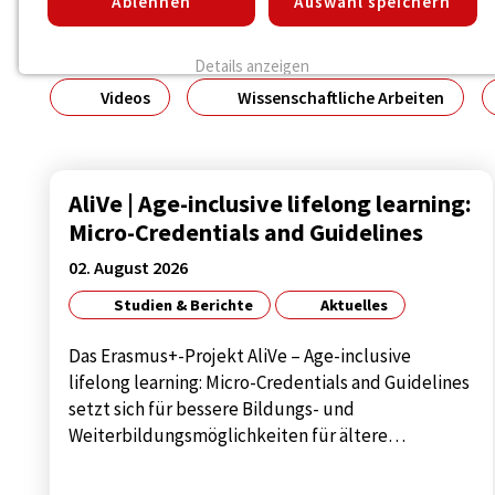
Ablehnen
Auswahl speichern
Kategorien:
Alle Beiträge
Aktuelles
Good Pract
Details anzeigen
Videos
Wissenschaftliche Arbeiten
Impressum
|
Datenschutz
NOTWENDIGE COOKIES
Notwendige Cookies ermöglichen die
grundlegend notwendigen Funktionen für den
AliVe | Age-inclusive lifelong learning:
Betrieb der Seite.
Micro-Credentials and Guidelines
02. August 2026
Notwendige Cookies
Studien & Berichte
Aktuelles
Name:
cookie_consent
Das Erasmus+-Projekt AliVe – Age-inclusive
Zweck:
Diese Cookie speichert die
lifelong learning: Micro-Credentials and Guidelines
benutzerspezifischen Cookie-
setzt sich für bessere Bildungs- und
Einstellungen
Weiterbildungsmöglichkeiten für ältere…
Cookie
1 year
Laufzeit: