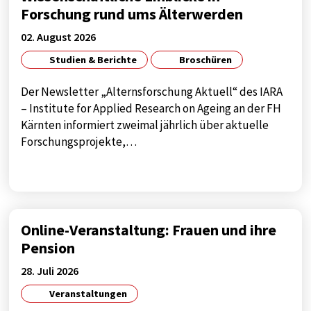
Anbieter:
Forschung rund ums Älterwerden
Google
02. August 2026
Zweck:
Studien & Berichte
Broschüren
tag manager
Cookie Laufzeit:
Der Newsletter „Alternsforschung Aktuell“ des IARA
1 year
– Institute for Applied Research on Ageing an der FH
Kärnten informiert zweimal jährlich über aktuelle
Forschungsprojekte,…
EXTERNE MEDIEN
Notwendig, um Inhalte von externen Medien-
Plattformen anzuzeigen.
Online-Veranstaltung: Frauen und ihre
Externe Medien
Pension
Name:
28. Juli 2026
google
Veranstaltungen
Anbieter: