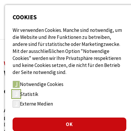
Seitenbereiche:
COOKIES
Wir verwenden Cookies. Manche sind notwendig, um
die Website und ihre Funktionen zu betreiben,
andere sind für statistische oder Marketingzwecke.
Mit der ausschließlichen Option "Notwendige
Cookies" werden wir Ihre Privatsphäre respektieren
WISSENSDATENBANK
und keine Cookies setzen, die nicht für den Betrieb
Wissen rund um Alter
der Seite notwendig sind.
Notwendige Cookies
& Arbeit
Statistik
Externe Medien
Antworten, Ideen und Lösungen für
generationengerechtes Arbeiten.
OK
Durchsuchen Sie unsere Sammlung aus Fachartikeln,