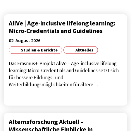
Diese Cookie speichert die benutzerspezifischen
Cookie-Einstellungen
Cookie Laufzeit:
AliVe | Age-inclusive lifelong learning:
1 year
Micro-Credentials and Guidelines
02. August 2026
Studien & Berichte
Aktuelles
STATISTIK
Statistik Cookies sammeln anonyme
Das Erasmus+-Projekt AliVe – Age-inclusive lifelong
Informationen über das Nutzerverhalten. Diese
learning: Micro-Credentials and Guidelines setzt sich
Informationen helfen uns, das Verhalten unserer
für bessere Bildungs- und
Nutzer auf unserer Webseite besser zu
Weiterbildungsmöglichkeiten für ältere…
verstehen.
Analytics
Name:
Alternsforschung Aktuell –
google_tagmanager
Wissenschaftliche Einblicke in