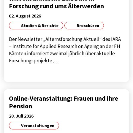
Anbieter:
Forschung rund ums Älterwerden
Google
02. August 2026
Zweck:
Studien & Berichte
Broschüren
tag manager
Cookie Laufzeit:
Der Newsletter „Alternsforschung Aktuell“ des IARA
1 year
– Institute for Applied Research on Ageing an der FH
Kärnten informiert zweimal jährlich über aktuelle
Forschungsprojekte,…
EXTERNE MEDIEN
Notwendig, um Inhalte von externen Medien-
Plattformen anzuzeigen.
Online-Veranstaltung: Frauen und ihre
Externe Medien
Pension
Name:
28. Juli 2026
google
Veranstaltungen
Anbieter: