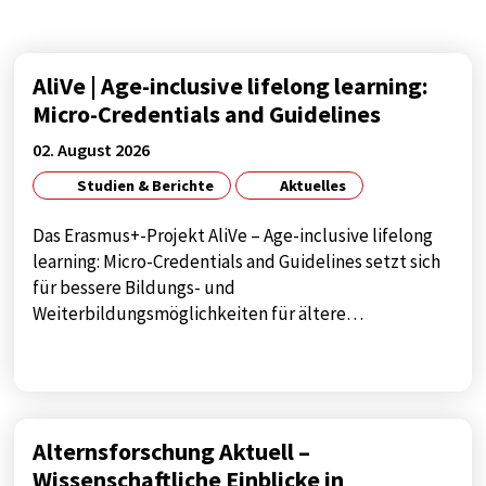
Diese Cookie speichert die benutzerspezifischen
Cookie-Einstellungen
Cookie Laufzeit:
AliVe | Age-inclusive lifelong learning:
1 year
Micro-Credentials and Guidelines
02. August 2026
Studien & Berichte
Aktuelles
STATISTIK
Statistik Cookies sammeln anonyme
Das Erasmus+-Projekt AliVe – Age-inclusive lifelong
Informationen über das Nutzerverhalten. Diese
learning: Micro-Credentials and Guidelines setzt sich
Informationen helfen uns, das Verhalten unserer
für bessere Bildungs- und
Nutzer auf unserer Webseite besser zu
Weiterbildungsmöglichkeiten für ältere…
verstehen.
Analytics
Name:
Alternsforschung Aktuell –
google_tagmanager
Wissenschaftliche Einblicke in