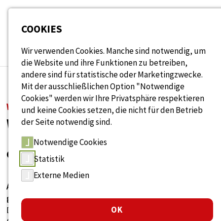
Seitenbereiche:
COOKIES
Wir verwenden Cookies. Manche sind notwendig, um
die Website und ihre Funktionen zu betreiben,
andere sind für statistische oder Marketingzwecke.
Mit der ausschließlichen Option "Notwendige
Cookies" werden wir Ihre Privatsphäre respektieren
WISSENSDATENBANK
und keine Cookies setzen, die nicht für den Betrieb
Wissen rund um Alter
der Seite notwendig sind.
Notwendige Cookies
& Arbeit
Statistik
Externe Medien
Antworten, Ideen und Lösungen für
generationengerechtes Arbeiten.
OK
Durchsuchen Sie unsere Sammlung aus Fachartikeln,