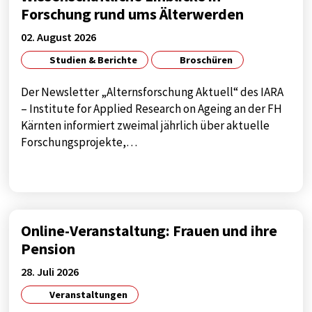
Anbieter:
Forschung rund ums Älterwerden
Google
02. August 2026
Zweck:
Studien & Berichte
Broschüren
tag manager
Cookie Laufzeit:
Der Newsletter „Alternsforschung Aktuell“ des IARA
1 year
– Institute for Applied Research on Ageing an der FH
Kärnten informiert zweimal jährlich über aktuelle
Forschungsprojekte,…
EXTERNE MEDIEN
Notwendig, um Inhalte von externen Medien-
Plattformen anzuzeigen.
Online-Veranstaltung: Frauen und ihre
Externe Medien
Pension
Name:
28. Juli 2026
google
Veranstaltungen
Anbieter: