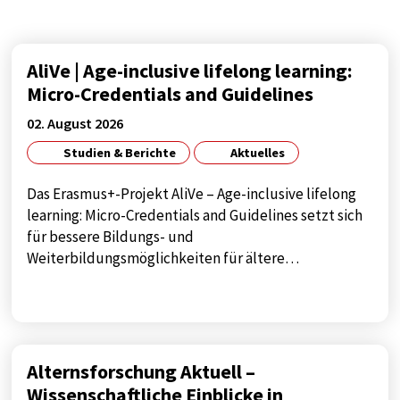
Diese Cookie speichert die benutzerspezifischen
Cookie-Einstellungen
Cookie Laufzeit:
AliVe | Age-inclusive lifelong learning:
1 year
Micro-Credentials and Guidelines
02. August 2026
Studien & Berichte
Aktuelles
STATISTIK
Statistik Cookies sammeln anonyme
Das Erasmus+-Projekt AliVe – Age-inclusive lifelong
Informationen über das Nutzerverhalten. Diese
learning: Micro-Credentials and Guidelines setzt sich
Informationen helfen uns, das Verhalten unserer
für bessere Bildungs- und
Nutzer auf unserer Webseite besser zu
Weiterbildungsmöglichkeiten für ältere…
verstehen.
Analytics
Name:
Alternsforschung Aktuell –
google_tagmanager
Wissenschaftliche Einblicke in