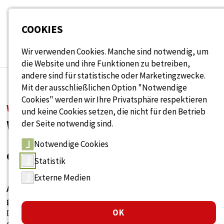
Seitenbereiche:
COOKIES
Wir verwenden Cookies. Manche sind notwendig, um
die Website und ihre Funktionen zu betreiben,
andere sind für statistische oder Marketingzwecke.
Mit der ausschließlichen Option "Notwendige
Cookies" werden wir Ihre Privatsphäre respektieren
WISSENSDATENBANK
und keine Cookies setzen, die nicht für den Betrieb
Wissen rund um Alter
der Seite notwendig sind.
Notwendige Cookies
& Arbeit
Statistik
Externe Medien
Antworten, Ideen und Lösungen für
generationengerechtes Arbeiten.
OK
Durchsuchen Sie unsere Sammlung aus Fachartikeln,