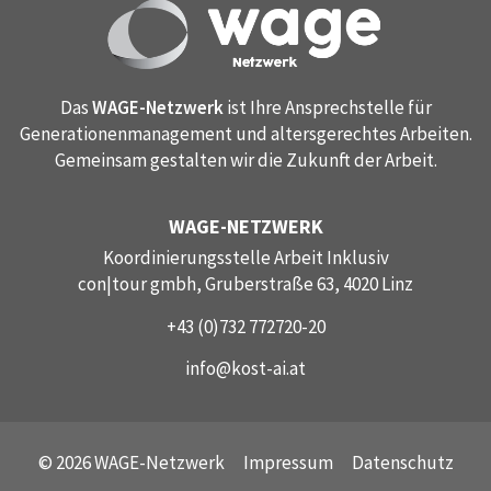
Anbieter:
Google
Zweck:
tag manager
Das
WAGE-Netzwerk
ist Ihre Ansprechstelle für
Generationenmanagement und altersgerechtes Arbeiten.
Cookie Laufzeit:
Gemeinsam gestalten wir die Zukunft der Arbeit.
1 year
WAGE-NETZWERK
EXTERNE MEDIEN
Koordinierungsstelle Arbeit Inklusiv
con|tour gmbh, Gruberstraße 63, 4020 Linz
Notwendig, um Inhalte von externen Medien-
Plattformen anzuzeigen.
+43 (0)732 772720-20
Externe Medien
info@kost-ai.at
Name:
google
© 2026 WAGE-Netzwerk
Impressum
Datenschutz
Anbieter: