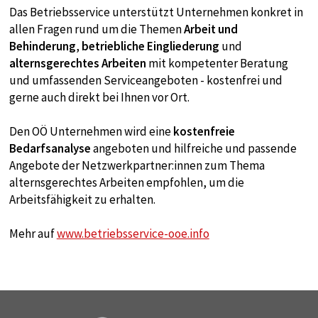
Diese Cookie speichert die benutzerspezifischen
Das Betriebsservice unterstützt Unternehmen konkret in
Cookie-Einstellungen
allen Fragen rund um die Themen
Arbeit und
Behinderung
,
betriebliche Eingliederung
und
Cookie Laufzeit:
alternsgerechtes Arbeiten
mit kompetenter Beratung
1 year
und umfassenden Serviceangeboten - kostenfrei und
gerne auch direkt bei Ihnen vor Ort.
STATISTIK
Den OÖ Unternehmen wird eine
kostenfreie
Statistik Cookies sammeln anonyme
Bedarfsanalyse
angeboten und hilfreiche und passende
Informationen über das Nutzerverhalten. Diese
Angebote der Netzwerkpartner:innen zum Thema
Informationen helfen uns, das Verhalten unserer
alternsgerechtes Arbeiten empfohlen, um die
Nutzer auf unserer Webseite besser zu
Arbeitsfähigkeit zu erhalten.
verstehen.
Mehr auf
www.betriebsservice-ooe.info
Analytics
Name:
google_tagmanager