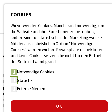
Seitenbereiche:
COOKIES
Wir verwenden Cookies. Manche sind notwendig, um
die Website und ihre Funktionen zu betreiben,
andere sind für statistische oder Marketingzwecke.
Mit der ausschließlichen Option "Notwendige
Cookies" werden wir Ihre Privatsphäre respektieren
ANGEBOTSÜBERBLICK WAGE-
und keine Cookies setzen, die nicht für den Betrieb
NETZWERK
der Seite notwendig sind.
Notwendige Cookies
Der Angebotsüberblick bietet Ihnen als
Statistik
Personalverantwortliche:r vielfältige
geförderte/kostenfreie Angebote und Maßnahmen in OÖ,
Externe Medien
die auf den Erhalt der Arbeitsfähigkeit sowie auf alter(n)s-
und generationengerechte Arbeitsbedingungen im
Betrieb abzielen.
OK