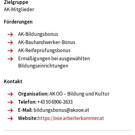
Zielgruppe
Google
AK-Mitglieder
Zweck:
google maps
Förderungen
Cookie Laufzeit:
AK-Bildungsbonus
1 year
AK-Bauhandwerker-Bonus
AK-Reifeprüfungsbonus
Ermäßigungen bei ausgewählten
Bildungseinrichtungen
Kontakt
Organisation:
AK OÖ – Bildung und Kultur
Telefon:
+43 50 6906-2633
E-Mail:
bildungsbonus@akooe.at
Website:
https://ooe.arbeiterkammer.at