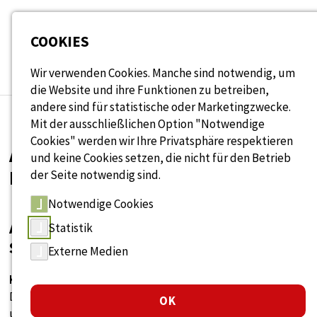
Seitenbereiche:
COOKIES
Wir verwenden Cookies. Manche sind notwendig, um
die Website und ihre Funktionen zu betreiben,
andere sind für statistische oder Marketingzwecke.
Mit der ausschließlichen Option "Notwendige
Cookies" werden wir Ihre Privatsphäre respektieren
ANGEBOTSÜBERBLICK FÜR
und keine Cookies setzen, die nicht für den Betrieb
MITARBEITER:INNEN
der Seite notwendig sind.
Notwendige Cookies
ARBEITERKAMMER OÖ – ARBEITS- UND
Statistik
SOZIALRECHT
Externe Medien
Kurzbeschreibung
Die Arbeiterkammer OÖ berät ihre Mitglieder in arbeits-
OK
und sozialrechtlichen Fragen, unter anderem zu