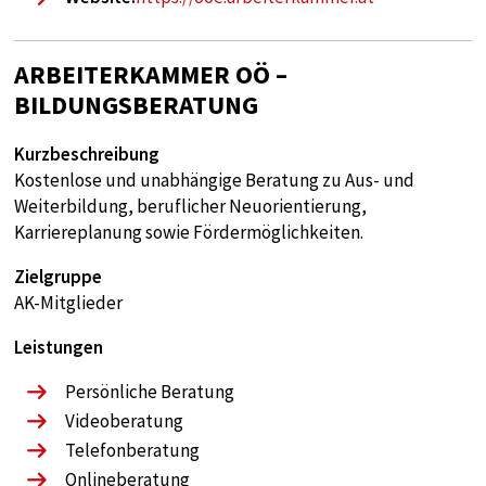
Diese Cookie speichert die benutzerspezifischen
Cookie-Einstellungen
ARBEITERKAMMER OÖ –
Cookie Laufzeit:
BILDUNGSBERATUNG
1 year
Kurzbeschreibung
Kostenlose und unabhängige Beratung zu Aus- und
STATISTIK
Weiterbildung, beruflicher Neuorientierung,
Statistik Cookies sammeln anonyme
Karriereplanung sowie Fördermöglichkeiten.
Informationen über das Nutzerverhalten. Diese
Zielgruppe
Informationen helfen uns, das Verhalten unserer
AK-Mitglieder
Nutzer auf unserer Webseite besser zu
verstehen.
Leistungen
Analytics
Persönliche Beratung
Videoberatung
Name:
Telefonberatung
google_tagmanager
Onlineberatung