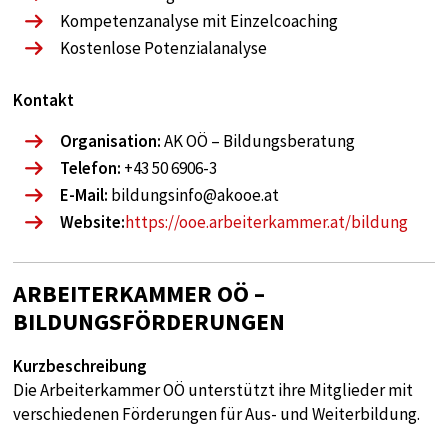
Anbieter:
Kompetenzanalyse mit Einzelcoaching
Google
Kostenlose Potenzialanalyse
Zweck:
tag manager
Kontakt
Cookie Laufzeit:
Organisation:
AK OÖ – Bildungsberatung
1 year
Telefon:
+43 50 6906-3
E-Mail:
bildungsinfo@akooe.at
Website:
https://ooe.arbeiterkammer.at/bildung
EXTERNE MEDIEN
Notwendig, um Inhalte von externen Medien-
Plattformen anzuzeigen.
ARBEITERKAMMER OÖ –
BILDUNGSFÖRDERUNGEN
Externe Medien
Kurzbeschreibung
Name:
Die Arbeiterkammer OÖ unterstützt ihre Mitglieder mit
google
verschiedenen Förderungen für Aus- und Weiterbildung.
Anbieter: