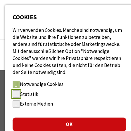
Seitenbereiche:
COOKIES
Wir verwenden Cookies. Manche sind notwendig, um
die Website und ihre Funktionen zu betreiben,
andere sind für statistische oder Marketingzwecke.
Mit der ausschließlichen Option "Notwendige
Cookies" werden wir Ihre Privatsphäre respektieren
und keine Cookies setzen, die nicht für den Betrieb
der Seite notwendig sind.
Notwendige Cookies
Statistik
Externe Medien
Das
WAGE-Netzwerk
ist Ihre Ansprechstelle für
Generationenmanagement und altersgerechtes Arbeiten.
OK
Gemeinsam gestalten wir die Zukunft der Arbeit.