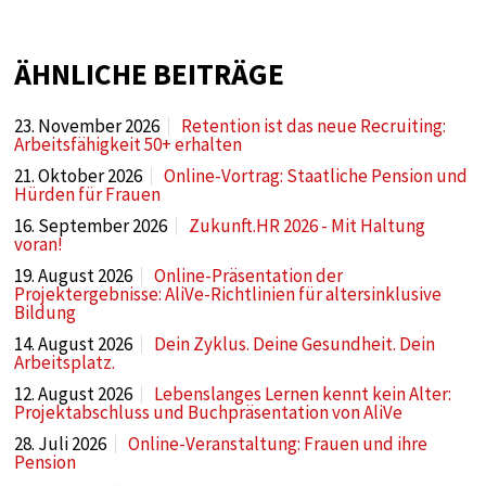
Diese Cookie speichert die benutzerspezifischen
Cookie-Einstellungen
ÄHNLICHE BEITRÄGE
Cookie Laufzeit:
1 year
23. November 2026
Retention ist das neue Recruiting:
Arbeitsfähigkeit 50+ erhalten
21. Oktober 2026
Online-Vortrag: Staatliche Pension und
STATISTIK
Hürden für Frauen
Statistik Cookies sammeln anonyme
16. September 2026
Zukunft.HR 2026 - Mit Haltung
voran!
Informationen über das Nutzerverhalten. Diese
19. August 2026
Online-Präsentation der
Informationen helfen uns, das Verhalten unserer
Projektergebnisse: AliVe-Richtlinien für altersinklusive
Nutzer auf unserer Webseite besser zu
Bildung
verstehen.
14. August 2026
Dein Zyklus. Deine Gesundheit. Dein
Arbeitsplatz.
Analytics
12. August 2026
Lebenslanges Lernen kennt kein Alter:
Projektabschluss und Buchpräsentation von AliVe
Name:
28. Juli 2026
Online-Veranstaltung: Frauen und ihre
google_tagmanager
Pension