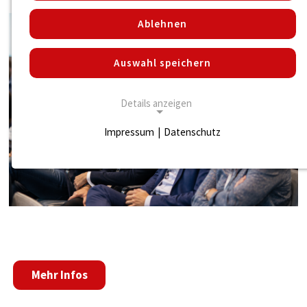
Ablehnen
Auswahl speichern
Details anzeigen
Impressum
|
Datenschutz
NOTWENDIGE COOKIES
Notwendige Cookies ermöglichen die
grundlegend notwendigen Funktionen für den
Betrieb der Seite.
Notwendige Cookies
Name:
Mehr Infos
cookie_consent
Zweck: