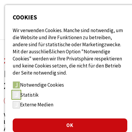
Seitenbereiche:
COOKIES
Wir verwenden Cookies. Manche sind notwendig, um
die Website und ihre Funktionen zu betreiben,
andere sind für statistische oder Marketingzwecke.
Mit der ausschließlichen Option "Notwendige
Cookies" werden wir Ihre Privatsphäre respektieren
24. Juni 2026
und keine Cookies setzen, die nicht für den Betrieb
FORUM ARBEITSMARKT
der Seite notwendig sind.
2026
Notwendige Cookies
Statistik
Veranstaltungen
Externe Medien
Von 24. bis 25. Juni 2026 findet das Forum Arbeitsmarkt in
Linz statt. Es greift die aktuellen Veränderungen am
OK
Arbeitsmarkt auf.