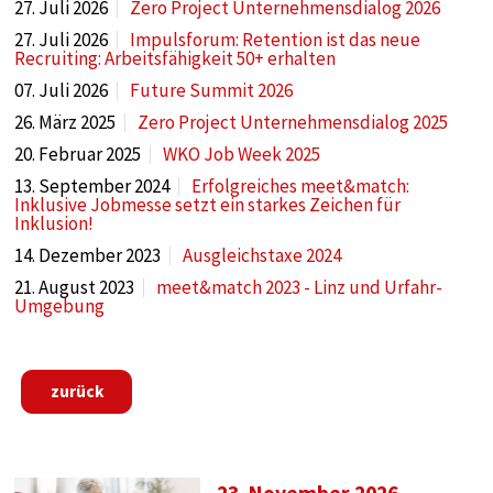
27. Juli 2026
Zero Project Unternehmensdialog 2026
Anbieter:
Google
27. Juli 2026
Impulsforum: Retention ist das neue
Recruiting: Arbeitsfähigkeit 50+ erhalten
Zweck:
07. Juli 2026
Future Summit 2026
tag manager
26. März 2025
Zero Project Unternehmensdialog 2025
Cookie Laufzeit:
20. Februar 2025
WKO Job Week 2025
1 year
13. September 2024
Erfolgreiches meet&match:
Inklusive Jobmesse setzt ein starkes Zeichen für
Inklusion!
EXTERNE MEDIEN
14. Dezember 2023
Ausgleichstaxe 2024
Notwendig, um Inhalte von externen Medien-
21. August 2023
meet&match 2023 - Linz und Urfahr-
Umgebung
Plattformen anzuzeigen.
Externe Medien
zurück
Name:
google
Anbieter:
23. November 2026