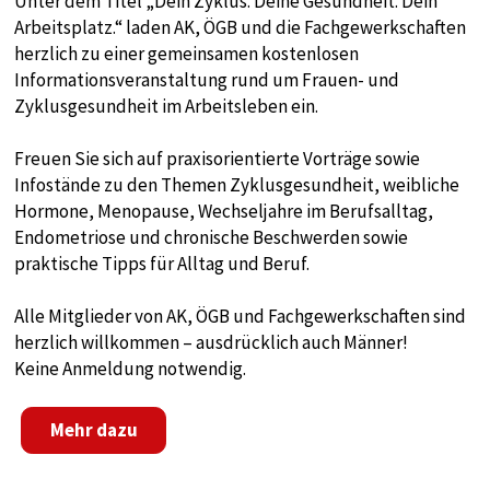
Unter dem Titel „Dein Zyklus. Deine Gesundheit. Dein
Diese Cookie speichert die benutzerspezifischen
Arbeitsplatz.“ laden AK, ÖGB und die Fachgewerkschaften
Cookie-Einstellungen
herzlich zu einer gemeinsamen kostenlosen
Informationsveranstaltung rund um Frauen- und
Cookie Laufzeit:
1 year
Zyklusgesundheit im Arbeitsleben ein.
Freuen Sie sich auf praxisorientierte Vorträge sowie
Infostände zu den Themen Zyklusgesundheit, weibliche
STATISTIK
Hormone, Menopause, Wechseljahre im Berufsalltag,
Statistik Cookies sammeln anonyme
Endometriose und chronische Beschwerden sowie
Informationen über das Nutzerverhalten. Diese
praktische Tipps für Alltag und Beruf.
Informationen helfen uns, das Verhalten unserer
Nutzer auf unserer Webseite besser zu
Alle Mitglieder von AK, ÖGB und Fachgewerkschaften sind
verstehen.
herzlich willkommen – ausdrücklich auch Männer!
Keine Anmeldung notwendig.
Analytics
Mehr dazu
Name:
google_tagmanager