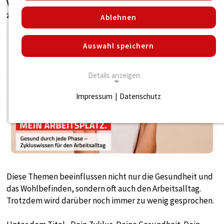
Veränderungen – vom Zyklus über Endometriose bis hin
zu den Wechseljahren.
Ablehnen
Auswahl speichern
Details anzeigen
Impressum
|
Datenschutz
NOTWENDIGE COOKIES
Notwendige Cookies ermöglichen die
grundlegend notwendigen Funktionen für den
Betrieb der Seite.
Notwendige Cookies
Diese Themen beeinflussen nicht nur die Gesundheit und
das Wohlbefinden, sondern oft auch den Arbeitsalltag.
Name:
Trotzdem wird darüber noch immer zu wenig gesprochen.
cookie_consent
Zweck: