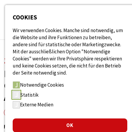
Seitenbereiche:
COOKIES
Wir verwenden Cookies. Manche sind notwendig, um
die Website und ihre Funktionen zu betreiben,
andere sind für statistische oder Marketingzwecke.
Mit der ausschließlichen Option "Notwendige
Cookies" werden wir Ihre Privatsphäre respektieren
14. August 2026
und keine Cookies setzen, die nicht für den Betrieb
DEIN ZYKLUS. DEINE
der Seite notwendig sind.
GESUNDHEIT. DEIN
Notwendige Cookies
ARBEITSPLATZ.
Statistik
Externe Medien
Veranstaltungen
Aktuelles
OK
Frauen erleben im Laufe ihres Lebens viele hormonelle