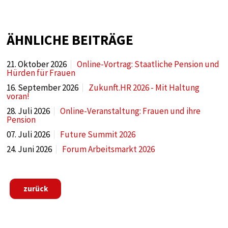
Anbieter:
Google
Zweck:
ÄHNLICHE BEITRÄGE
tag manager
21. Oktober 2026
Online-Vortrag: Staatliche Pension und
Cookie Laufzeit:
Hürden für Frauen
1 year
16. September 2026
Zukunft.HR 2026 - Mit Haltung
voran!
28. Juli 2026
Online-Veranstaltung: Frauen und ihre
EXTERNE MEDIEN
Pension
Notwendig, um Inhalte von externen Medien-
07. Juli 2026
Future Summit 2026
Plattformen anzuzeigen.
24. Juni 2026
Forum Arbeitsmarkt 2026
Externe Medien
zurück
Name:
google
Anbieter: