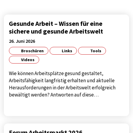
Diese Cookie speichert die benutzerspezifischen
Cookie-Einstellungen
Cookie Laufzeit:
Gesunde Arbeit – Wissen für eine
1 year
sichere und gesunde Arbeitswelt
26. Juni 2026
Broschüren
Links
Tools
STATISTIK
Videos
Statistik Cookies sammeln anonyme
Informationen über das Nutzerverhalten. Diese
Wie können Arbeitsplätze gesund gestaltet,
Informationen helfen uns, das Verhalten unserer
Arbeitsfähigkeit langfristig erhalten und aktuelle
Nutzer auf unserer Webseite besser zu
Herausforderungen in der Arbeitswelt erfolgreich
verstehen.
bewältigt werden? Antworten auf diese…
Analytics
Name:
google_tagmanager
Forum Arbeitsmarkt 2026