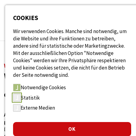
Seitenbereiche:
COOKIES
Wir verwenden Cookies. Manche sind notwendig, um
die Website und ihre Funktionen zu betreiben,
andere sind für statistische oder Marketingzwecke.
Mit der ausschließlichen Option "Notwendige
Cookies" werden wir Ihre Privatsphäre respektieren
WISSENSDATENBANK
und keine Cookies setzen, die nicht für den Betrieb
Wissen rund um Alter
der Seite notwendig sind.
Notwendige Cookies
& Arbeit
Statistik
Externe Medien
Antworten, Ideen und Lösungen für
generationengerechtes Arbeiten.
OK
Durchsuchen Sie unsere Sammlung aus Fachartikeln,