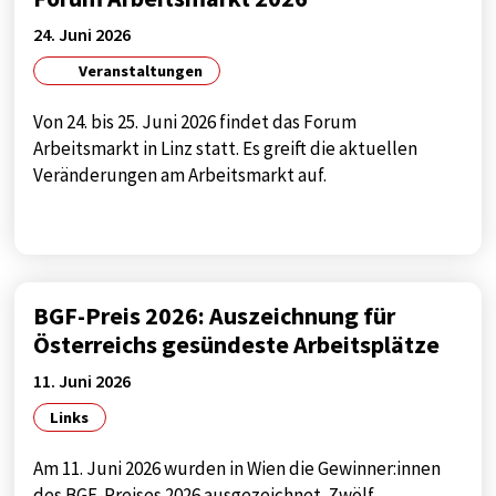
Anbieter:
Google
24. Juni 2026
Veranstaltungen
Zweck:
tag manager
Von 24. bis 25. Juni 2026 findet das Forum
Cookie Laufzeit:
Arbeitsmarkt in Linz statt. Es greift die aktuellen
1 year
Veränderungen am Arbeitsmarkt auf.
EXTERNE MEDIEN
Notwendig, um Inhalte von externen Medien-
BGF-Preis 2026: Auszeichnung für
Plattformen anzuzeigen.
Österreichs gesündeste Arbeitsplätze
Externe Medien
11. Juni 2026
Name:
Links
google
Am 11. Juni 2026 wurden in Wien die Gewinner:innen
Anbieter:
des BGF-Preises 2026 ausgezeichnet. Zwölf