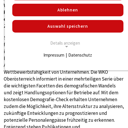
WKO Oberösterreich unterstützt Betriebe dabei, die
Ablehnen
Folgen des demografischen Wandels frühzeitig zu
erkennen und mit den richtigen Maßnahmen die
Zukunftsfähigkeit ihres Unternehmens zu sichern.
Auswahl speichern
Steigende Lebenserwartung und sinkende Geburtenraten
Details anzeigen
führen dazu, dass die Bevölkerung in Österreich und auch
in Oberösterreich zunehmend älter wird. Diese
Impressum
|
Datenschutz
Entwicklung hat weitreichende Auswirkungen auf den
NOTWENDIGE COOKIES
Arbeitsmarkt, die Verfügbarkeit von Fachkräften und die
Notwendige Cookies ermöglichen die
Wettbewerbsfähigkeit von Unternehmen. Die WKO
grundlegend notwendigen Funktionen für den
Oberösterreich informiert in einer mehrteiligen Serie über
Betrieb der Seite.
die wichtigsten Facetten des demografischen Wandels
und zeigt Handlungsoptionen für Betriebe auf. Mit dem
Notwendige Cookies
kostenlosen Demografie-Check erhalten Unternehmen
zudem die Möglichkeit, ihre Altersstruktur zu analysieren,
Name:
zukünftige Entwicklungen zu prognostizieren und
cookie_consent
potenzielle Personalengpässe frühzeitig zu erkennen.
Zweck:
Ergänzend stehen Publikationen und