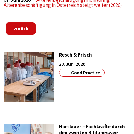
01. Juni 2026
Älterenbeschäftigungsmonitoring:
Anbieter:
Älterenbeschäftigung in Österreich steigt weiter (2026)
Google
Zweck:
tag manager
zurück
Cookie Laufzeit:
1 year
Resch & Frisch
29. Juni 2026
EXTERNE MEDIEN
Good Practice
Notwendig, um Inhalte von externen Medien-
Plattformen anzuzeigen.
Externe Medien
Name:
google
Hartlauer – Fachkräfte durch
Anbieter:
den zweiten Bildungsweg