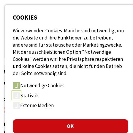
Seitenbereiche:
COOKIES
Wir verwenden Cookies. Manche sind notwendig, um
die Website und ihre Funktionen zu betreiben,
andere sind für statistische oder Marketingzwecke.
Mit der ausschließlichen Option "Notwendige
DEMOGRAFISCHER
Cookies" werden wir Ihre Privatsphäre respektieren
und keine Cookies setzen, die nicht für den Betrieb
WANDEL PRÄGT DIE WELT
der Seite notwendig sind.
VON MORGEN (2026)
Notwendige Cookies
Statistik
24. November 2023
Externe Medien
Tools
Links
Eine alternde Bevölkerung und weniger junge
OK
Arbeitskräfte verändern die Arbeitswelt nachhaltig. Die