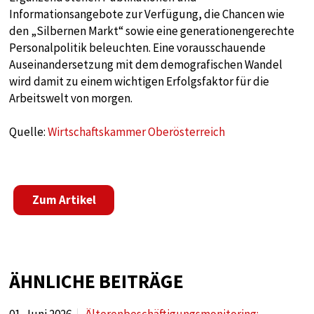
Diese Cookie speichert die benutzerspezifischen
Informationsangebote zur Verfügung, die Chancen wie
Cookie-Einstellungen
den „Silbernen Markt“ sowie eine generationengerechte
Personalpolitik beleuchten. Eine vorausschauende
Cookie Laufzeit:
Auseinandersetzung mit dem demografischen Wandel
1 year
wird damit zu einem wichtigen Erfolgsfaktor für die
Arbeitswelt von morgen.
STATISTIK
Quelle:
Wirtschaftskammer Oberösterreich
Statistik Cookies sammeln anonyme
Informationen über das Nutzerverhalten. Diese
Informationen helfen uns, das Verhalten unserer
Nutzer auf unserer Webseite besser zu
Zum Artikel
verstehen.
Analytics
ÄHNLICHE BEITRÄGE
Name:
google_tagmanager