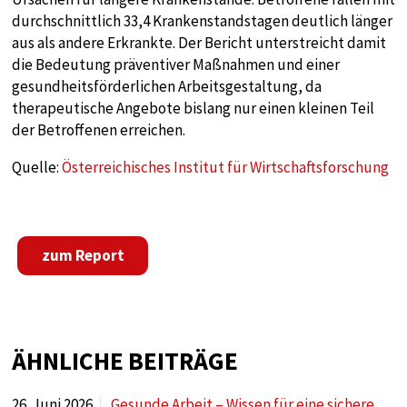
Diese Cookie speichert die benutzerspezifischen
durchschnittlich 33,4 Krankenstandstagen deutlich länger
Cookie-Einstellungen
aus als andere Erkrankte. Der Bericht unterstreicht damit
die Bedeutung präventiver Maßnahmen und einer
Cookie Laufzeit:
gesundheitsförderlichen Arbeitsgestaltung, da
1 year
therapeutische Angebote bislang nur einen kleinen Teil
der Betroffenen erreichen.
STATISTIK
Quelle:
Österreichisches Institut für Wirtschaftsforschung
Statistik Cookies sammeln anonyme
Informationen über das Nutzerverhalten. Diese
Informationen helfen uns, das Verhalten unserer
Nutzer auf unserer Webseite besser zu
zum Report
verstehen.
Analytics
ÄHNLICHE BEITRÄGE
Name:
google_tagmanager
26. Juni 2026
Gesunde Arbeit – Wissen für eine sichere