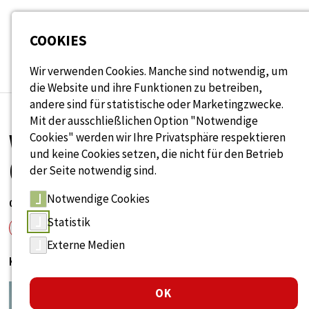
Seitenbereiche:
COOKIES
Wir verwenden Cookies. Manche sind notwendig, um
die Website und ihre Funktionen zu betreiben,
andere sind für statistische oder Marketingzwecke.
Mit der ausschließlichen Option "Notwendige
WIFO FEHLZEITENREPORT
Cookies" werden wir Ihre Privatsphäre respektieren
und keine Cookies setzen, die nicht für den Betrieb
(2026)
der Seite notwendig sind.
Notwendige Cookies
08. Juni 2026
Statistik
Studien & Berichte
Externe Medien
Krankheits- und unfallbedingte Fehlzeiten in Österreich
OK