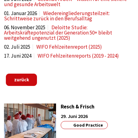
Anbieter:
und gesunde Arbeitswelt
Google
01. Januar 2026
Wiedereingliederungsteilzeit:
Schrittweise zurück in den Berufsalltag
Zweck:
tag manager
06. November 2025
Deloitte Studie:
Arbeitskräftepotenzial der Generation 50+ bleibt
weitgehend ungenutzt (2025)
Cookie Laufzeit:
1 year
02. Juli 2025
WIFO Fehlzeitenreport (2025)
17. Juni 2024
WIFO Fehlzeitenreports (2019 - 2024)
EXTERNE MEDIEN
zurück
Notwendig, um Inhalte von externen Medien-
Plattformen anzuzeigen.
Externe Medien
Resch & Frisch
Name:
29. Juni 2026
google
Good Practice
Anbieter: