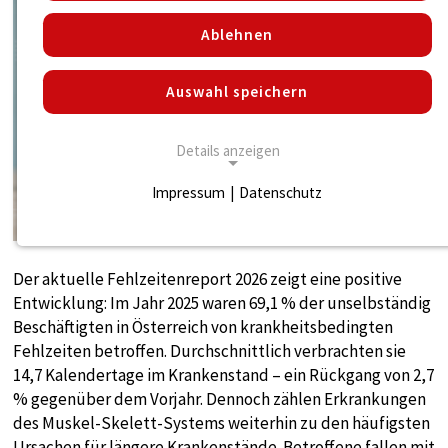
Ablehnen
Auswahl speichern
Details anzeigen
Impressum
|
Datenschutz
NOTWENDIGE COOKIES
Notwendige Cookies ermöglichen die
grundlegend notwendigen Funktionen für den
Der aktuelle Fehlzeitenreport 2026 zeigt eine positive
Betrieb der Seite.
Entwicklung: Im Jahr 2025 waren 69,1 % der unselbständig
Beschäftigten in Österreich von krankheitsbedingten
Notwendige Cookies
Fehlzeiten betroffen. Durchschnittlich verbrachten sie
14,7 Kalendertage im Krankenstand – ein Rückgang von 2,7
Name:
% gegenüber dem Vorjahr. Dennoch zählen Erkrankungen
cookie_consent
des Muskel-Skelett-Systems weiterhin zu den häufigsten
Zweck:
Ursachen für längere Krankenstände. Betroffene fallen mit